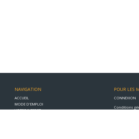
NAVIGATION
POUR LES 
ACCUEIL
CONNEXION
MODE D'EMPLOI
Conditions gé
VOTRE INTERET
Confidentialit
VIDEO
Mentions léga