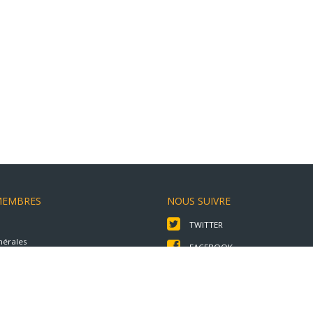
MEMBRES
NOUS SUIVRE
TWITTER
nérales
FACEBOOK
é
les
LINKEDIN
© 2018 YOU-TRUST - All right reserved