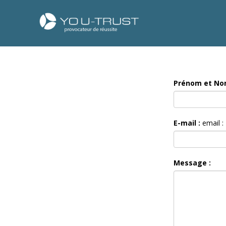
Prénom et No
E-mail :
email :
Message :